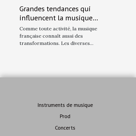
Grandes tendances qui
influencent la musique
française
Comme toute activité, la musique
française connaît aussi des
transformations. Les diverses...
Instruments de musique
Prod
Concerts